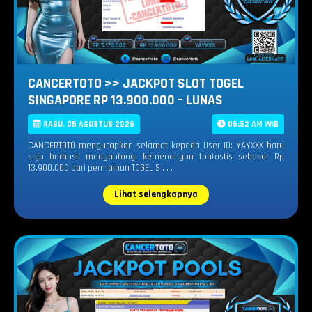
CANCERTOTO >> JACKPOT SLOT TOGEL
SINGAPORE RP 13.900.000 – LUNAS
RABU, 05 AGUSTUS 2026
05:52 AM WIB
CANCERTOTO mengucapkan selamat kepada User ID: YAYXXX baru
saja berhasil mengantongi kemenangan fantastis sebesar Rp
13.900.000 dari permainan TOGEL S . . .
Lihat selengkapnya