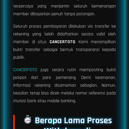
terpercaya yang menjamin seluruh kemenangan
member dibayarkan penuh tanpa potongan.
Seluruh proses pembayaran dilakukan via transfer ke
rekening yang telah didaftarkan secara valid oleh
member di situs
CANCERTOTO
. Kami menampilkan
bukti transfer sebagai bentuk transparansi kepada
publik.
CANCERTOTO
juga secara rutin memposting bukti
jackpot dari para pemenang. Demi keamanan,
informasi rekening disamarkan sebagian. Namun,
keaslian tetap bisa dicek melalui nomor referensi pada
mutasi bank atau mobile banking.
Berapa Lama Proses