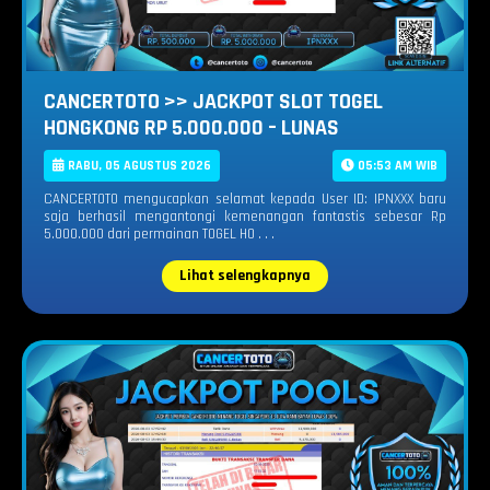
CANCERTOTO >> JACKPOT SLOT TOGEL
HONGKONG RP 5.000.000 – LUNAS
RABU, 05 AGUSTUS 2026
05:53 AM WIB
CANCERTOTO mengucapkan selamat kepada User ID: IPNXXX baru
saja berhasil mengantongi kemenangan fantastis sebesar Rp
5.000.000 dari permainan TOGEL HO . . .
Lihat selengkapnya