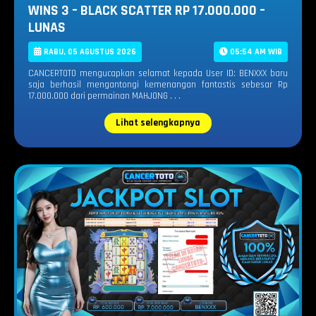
WINS 3 – BLACK SCATTER RP 17.000.000 –
LUNAS
RABU, 05 AGUSTUS 2026
05:54 AM WIB
CANCERTOTO mengucapkan selamat kepada User ID: BENXXX baru
saja berhasil mengantongi kemenangan fantastis sebesar Rp
17.000.000 dari permainan MAHJONG . . .
Lihat selengkapnya