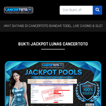
NCERTOTO BANDAR TOGEL, LIVE CASINO & SLOT TERBAIK DAN TERPERCA
BUKTI JACKPOT LUNAS
CANCERTOTO