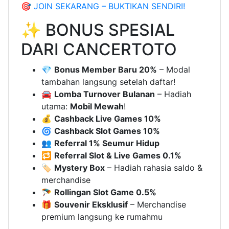
🎯 JOIN SEKARANG – BUKTIKAN SENDIRI!
✨ BONUS SPESIAL
DARI CANCERTOTO
💎
Bonus Member Baru 20%
– Modal
tambahan langsung setelah daftar!
🚘
Lomba Turnover Bulanan
– Hadiah
utama:
Mobil Mewah
!
💰
Cashback Live Games 10%
🌀
Cashback Slot Games 10%
👥
Referral 1% Seumur Hidup
🔁
Referral Slot & Live Games 0.1%
🏷
Mystery Box
– Hadiah rahasia saldo &
merchandise
🪂
Rollingan Slot Game 0.5%
🎁
Souvenir Eksklusif
– Merchandise
premium langsung ke rumahmu