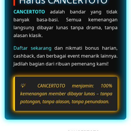
CANCERTOTO
adalah bandar yang tidak
banyak basa-basi. Semua kemenangan
langsung dibayar lunas tanpa drama, tanpa
alasan klasik.
Daftar sekarang
dan nikmati bonus harian,
cashback, dan berbagai event menarik lainnya.
Jadilah bagian dari ribuan pemenang kami!
💡 CANCERTOTO menjamin: 100%
kemenangan member dibayar lunas – tanpa
potongan, tanpa alasan, tanpa penundaan.