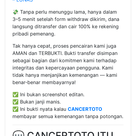
💸 Tanpa perlu menunggu lama, hanya dalam
3–5 menit setelah form withdraw dikirim, dana
langsung ditransfer dan cair 100% ke rekening
pribadi pemenang.
Tak hanya cepat, proses pencairan kami juga
AMAN dan TERBUKTI. Bukti transfer disimpan
sebagai bagian dari komitmen kami terhadap
integritas dan kepercayaan pengguna. Kami
tidak hanya menjanjikan kemenangan — kami
benar-benar membayarnya!
✅ Ini bukan screenshot editan.
✅ Bukan janji manis.
✅ Ini bukti nyata kalau
CANCERTOTO
membayar semua kemenangan tanpa potongan.
💬 CANCERTOTO ITU