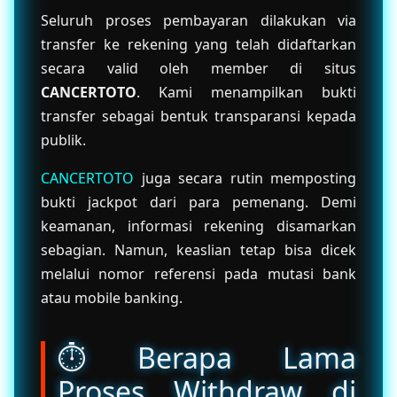
Seluruh proses pembayaran dilakukan via
transfer ke rekening yang telah didaftarkan
secara valid oleh member di situs
CANCERTOTO
. Kami menampilkan bukti
transfer sebagai bentuk transparansi kepada
publik.
CANCERTOTO
juga secara rutin memposting
bukti jackpot dari para pemenang. Demi
keamanan, informasi rekening disamarkan
sebagian. Namun, keaslian tetap bisa dicek
melalui nomor referensi pada mutasi bank
atau mobile banking.
⏱️ Berapa Lama
Proses Withdraw di