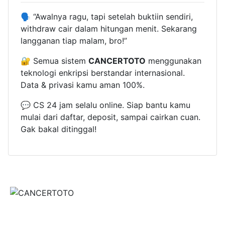
🗣️ “Awalnya ragu, tapi setelah buktiin sendiri,
withdraw cair dalam hitungan menit. Sekarang
langganan tiap malam, bro!”
🔐 Semua sistem
CANCERTOTO
menggunakan
teknologi enkripsi berstandar internasional.
Data & privasi kamu aman 100%.
💬 CS 24 jam selalu online. Siap bantu kamu
mulai dari daftar, deposit, sampai cairkan cuan.
Gak bakal ditinggal!
BUKTI JP LAINNYA
CANCERTOTO >> JACKPOT SLOT
WILD BOUNTY SHOWDOWN RP