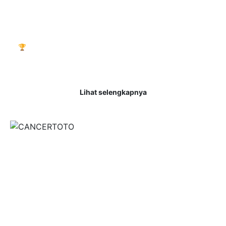
30.800.000- LUNAS
KAMIS, 03 APRIL 2025
12:01 PM WIB
🏆 BUKTI REAL JACKPOT SLOT WILD BOUNTY SHOWDOWN
Rp 30.800.000 LUNAS! CANCERTOTO mengucapkan selamat
kepada User ID: ERIXXX yang baru saja . . .
Lihat selengkapnya
CANCERTOTO >> JACKPOT TOGEL
TOTO MACAU RP 7,110,000– LUNAS
KAMIS, 03 APRIL 2025
12:01 PM WIB
BUKTI JACKPOT TOGEL TOTO MACAU Rp 7,110,000–
LUNAS! CANCERTOTO mengucapkan selamat kepada User
ID: DISXX baru saja berhasil mengantongi kemenang . . .