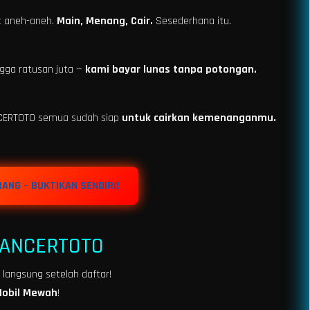
t aneh-aneh.
Main, Menang, Cair.
Sesederhana itu.
gga ratusan juta —
kami bayar lunas tanpa potongan.
ANCERTOTO semua sudah siap
untuk cairkan kemenanganmu.
ANG – BUKTIKAN SENDIRI!
CANCERTOTO
langsung setelah daftar!
obil Mewah
!