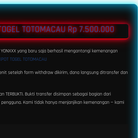
 TOGEL TOTOMACAU
Rp 7.500.000
 YONXXX yang baru saja berhasil mengantongi kemenangan
KPOT TOGEL TOTOMACAU
t setelah form withdraw dikirim, dana langsung ditransfer dan
n TERBUKTI. Bukti transfer disimpan sebagai bagian dari
n pengguna. Kami tidak hanya menjanjikan kemenangan — kami