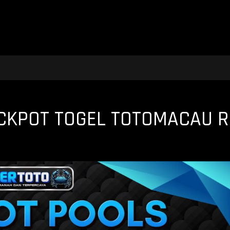
SELAMA
KPOT TOGEL TOTOMACAU RP