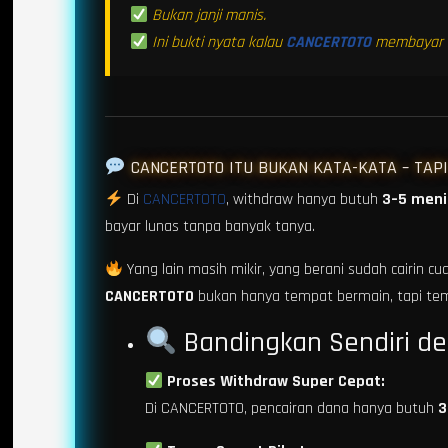
Bukan janji manis.
Ini bukti nyata kalau
CANCERTOTO
membayar 
CANCERTOTO ITU BUKAN KATA-KATA – TAPI
Di
CANCERTOTO
, withdraw hanya butuh
3–5 meni
bayar lunas tanpa banyak tanya.
Yang lain masih mikir, yang berani sudah cairin c
CANCERTOTO
bukan hanya tempat bermain, tapi te
Bandingkan Sendiri de
Proses Withdraw Super Cepat:
Di CANCERTOTO, pencairan dana hanya butuh
3