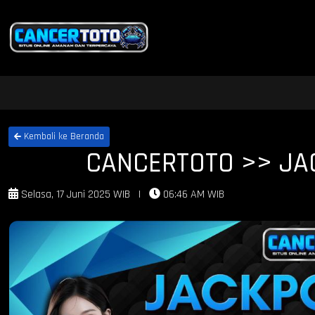
Kembali ke Beranda
CANCERTOTO >> JAC
Selasa, 17 Juni 2025 WIB
|
06:46 AM WIB