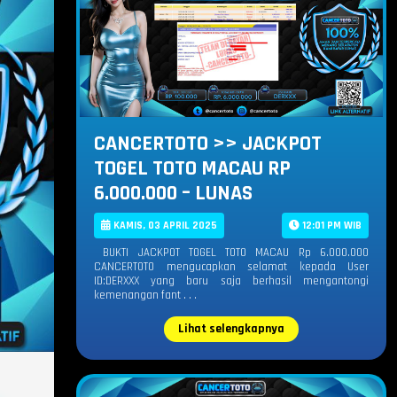
CANCERTOTO >> JACKPOT
TOGEL TOTO MACAU RP
6.000.000 – LUNAS
KAMIS, 03 APRIL 2025
12:01 PM WIB
BUKTI JACKPOT TOGEL TOTO MACAU Rp 6.000.000
CANCERTOTO mengucapkan selamat kepada User
ID:DERXXX yang baru saja berhasil mengantongi
kemenangan fant . . .
Lihat selengkapnya