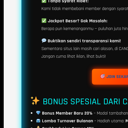
Tanpa Syarat Ribet:
Kami tidak membebani member dengan syara
Jackpot Besar? Gak Masalah:
Berapa pun kemenanganmu — puluhan juta hin
Buktikan sendiri transparansi kami!
Sementara situs lain masih cari alasan, di C
Jangan cuma lihat iklan, lihat bukti!
JOIN SEKAR
BONUS SPESIAL DARI 
Bonus Member Baru 20%
– Modal tambahan 
Lomba Turnover Bulanan
– Hadiah utama:
M