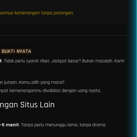
semua kemenangan tanpa potongan.
 BUKTI NYATA
t
. Tidak perlu syarat ribet. Jackpot besar? Bukan masalah. Kami
uan jutaan. Kamu pilih yang mana?
mpat kemenanganmu divalidasi dengan uang nyata.
ngan Situs Lain
–5 menit
. Tanpa perlu menunggu lama, tanpa drama.