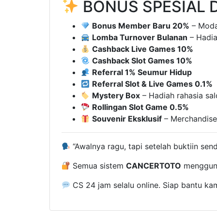
BONUS SPESIAL 
Bonus Member Baru 20%
– Modal
Lomba Turnover Bulanan
– Hadi
Cashback Live Games 10%
Cashback Slot Games 10%
Referral 1% Seumur Hidup
Referral Slot & Live Games 0.1%
Mystery Box
– Hadiah rahasia sa
Rollingan Slot Game 0.5%
Souvenir Eksklusif
– Merchandise
“Awalnya ragu, tapi setelah buktiin sen
Semua sistem
CANCERTOTO
menggunak
CS 24 jam selalu online. Siap bantu kam