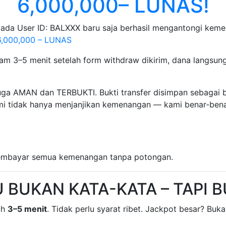
6,000,000– LUNAS!
da User ID: BALXXX baru saja berhasil mengantongi keme
6,000,000 – LUNAS
m 3–5 menit setelah form withdraw dikirim, dana langsung 
juga AMAN dan TERBUKTI. Bukti transfer disimpan sebagai 
ami tidak hanya menjanjikan kemenangan — kami benar-be
mbayar semua kemenangan tanpa potongan.
BUKAN KATA-KATA – TAPI B
uh
3–5 menit
. Tidak perlu syarat ribet. Jackpot besar? Buk