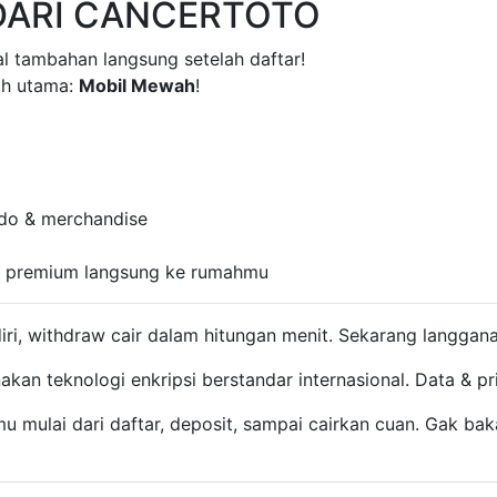
DARI CANCERTOTO
 tambahan langsung setelah daftar!
ah utama:
Mobil Mewah
!
ldo & merchandise
 premium langsung ke rumahmu
diri, withdraw cair dalam hitungan menit. Sekarang langgana
an teknologi enkripsi berstandar internasional. Data & p
u mulai dari daftar, deposit, sampai cairkan cuan. Gak baka