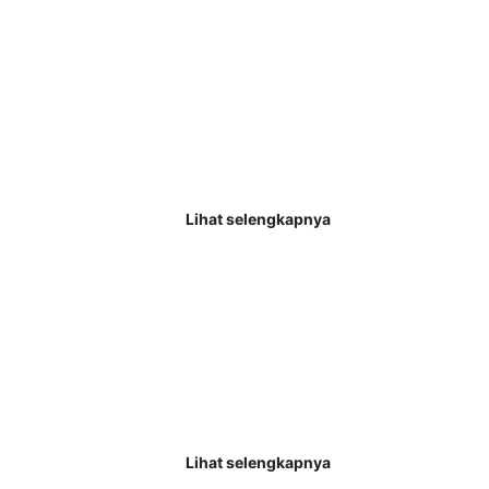
BUKTI JP LAINNYA
 LIVE CASINO SPEED BACARAT RP 2
 21.000.000 CANCERTOTO mengucapkan selamat kepada User ID:COBXXX 
Lihat selengkapnya
T SLOT SWEET BONANZA 2500 RP 7.
: BAGXXX baru saja berhasil mengantongi kemenangan fantastis sebesar
Lihat selengkapnya