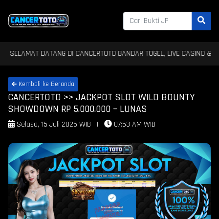
LAMAT DATANG DI CANCERTOTO BANDAR TOGEL, LIVE CASINO & SLOT TE
Kembali ke Beranda
CANCERTOTO >> JACKPOT SLOT WILD BOUNTY
SHOWDOWN RP 5.000.000 – LUNAS
Selasa, 15 Juli 2025 WIB
|
07:53 AM WIB