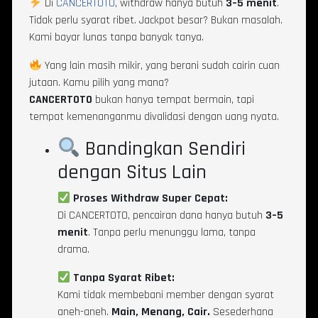
Di
CANCERTOTO
, withdraw hanya butuh
3–5 menit
.
Tidak perlu syarat ribet. Jackpot besar? Bukan masalah.
Kami bayar lunas tanpa banyak tanya.
Yang lain masih mikir, yang berani sudah cairin cuan
jutaan. Kamu pilih yang mana?
CANCERTOTO
bukan hanya tempat bermain, tapi
tempat kemenanganmu divalidasi dengan uang nyata.
Bandingkan Sendiri
dengan Situs Lain
Proses Withdraw Super Cepat:
Di CANCERTOTO, pencairan dana hanya butuh
3–5
menit
. Tanpa perlu menunggu lama, tanpa
drama.
Tanpa Syarat Ribet:
Kami tidak membebani member dengan syarat
aneh-aneh.
Main, Menang, Cair.
Sesederhana