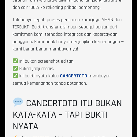
setelah form withdraw dikirim, dana langsung ditransfer
dan cair 100% ke rekening pribadi pemenang.
Tak hanya cepat, proses pencairan kami juga AMAN dan
TERBUKTI. Bukti transfer disimpan sebagai bagian dari
komitmen kami terhadap integritas dan kepercayaan
pengguna. Kami tidak hanya menjanjikan kemenangan —
kami benar-benar membayarnya!
Ini bukan screenshot editan.
Bukan janji manis.
Ini bukti nyata kalau
CANCERTOTO
membayar
semua kemenangan tanpa potongan.
CANCERTOTO ITU BUKAN
KATA-KATA – TAPI BUKTI
NYATA