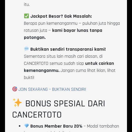
itu.
Jackpot Besar? Gak Masalah:
Berapa pun kemenanganmu — puluhan juta hingga
ratusan juta —
kami bayar lunas tanpa
potongan.
Buktikan sendiri transparansi kami!
Sementara situs lain masih cari alasan, di
CANCERTOTO semua sudah siap
untuk cairkan
kemenanganmu.
Jangan cuma lihat iklan, lihat
bukti!
JOIN SEKARANG – BUKTIKAN SENDIRI!
BONUS SPESIAL DARI
CANCERTOTO
Bonus Member Baru 20%
– Modal tambahan