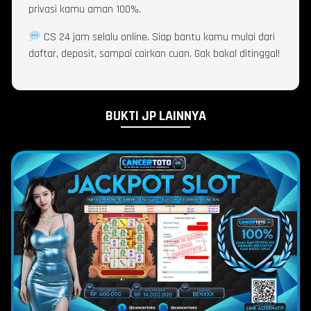
privasi kamu aman 100%.
CS 24 jam selalu online. Siap bantu kamu mulai dari
daftar, deposit, sampai cairkan cuan. Gak bakal ditinggal!
BUKTI JP LAINNYA