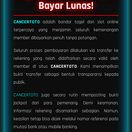
Bayar Lunas!
CANCERTOTO
adalah bandar togel dan slot online
terpercaya yang menjamin seluruh kemenangan
member dibayarkan penuh tanpa potongan.
Seluruh proses pembayaran dilakukan via transfer ke
rekening yang telah didaftarkan secara valid oleh
member di situs
CANCERTOTO
. Kami menampilkan
bukti transfer sebagai bentuk transparansi kepada
publik.
CANCERTOTO
juga secara rutin memposting bukti
jackpot dari para pemenang. Demi keamanan,
informasi rekening disamarkan sebagian. Namun,
keaslian tetap bisa dicek melalui nomor referensi pada
mutasi bank atau mobile banking.