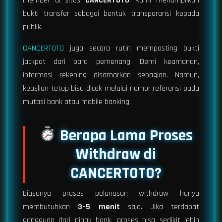
member di situs
CANCERTOTO
. Kami menampilkan
bukti transfer sebagai bentuk transparansi kepada
publik.
CANCERTOTO
juga secara rutin memposting bukti
jackpot dari para pemenang. Demi keamanan,
informasi rekening disamarkan sebagian. Namun,
keaslian tetap bisa dicek melalui nomor referensi pada
mutasi bank atau mobile banking.
Berapa Lama Proses
Withdraw di
CANCERTOTO?
Biasanya proses pelunasan withdraw hanya
membutuhkan
3–5 menit
saja. Jika terdapat
gangguan dari pihak bank, proses bisa sedikit lebih