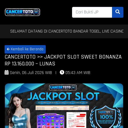
SELAMAT DATANG DI CANCERTOTO BANDAR TOGEL, LIVE CASINO & SLOT 
Kembali ke Beranda
CANCERTOTO >> JACKPOT SLOT SWEET BONANZA
RP 13.160.000 – LUNAS
Senin, 06 Juli 2026 WIB
|
05:43 AM WIB