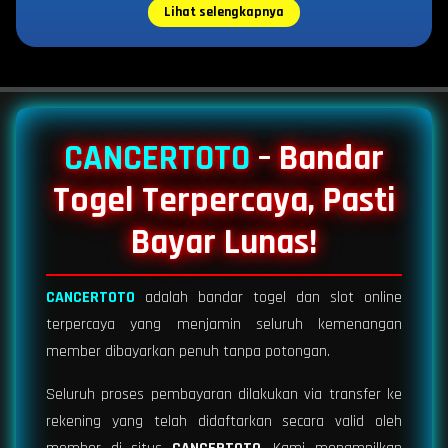
Lihat selengkapnya
CANCERTOTO
– Bandar
Togel Terpercaya, Pasti
Bayar Lunas!
CANCERTOTO
adalah bandar togel dan slot online
terpercaya yang menjamin seluruh kemenangan
member dibayarkan penuh tanpa potongan.
Seluruh proses pembayaran dilakukan via transfer ke
rekening yang telah didaftarkan secara valid oleh