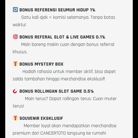
BONUS REFERENSI SEUMUR HIDUP 1%
Satu kali ajak = komisi selamanya. Tanpa batas
waktu!
BONUS REFERAL SLOT & LIVE GAMES 0.1%
Main bareng makin cuan dengan bonus referral
khusus.
BONUS MYSTERY BOX
Hadiah rahasia untuk member aktif, bisa dapet
saldo tambahan hingga merchandise eksklusif!
BONUS ROLLINGAN SLOT GAME 0.5%
Main terus? Dapat rollingan terus. Cuan muter
terus!
SOUVENIR EKSKLUSIF
Member loyal akan mendapatkan merchandise
premium dari CANCERTOTO langsung ke rumah!