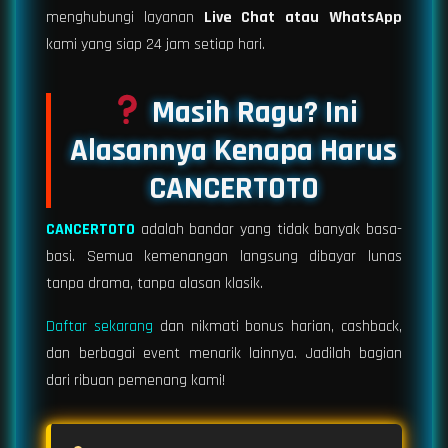
menghubungi layanan
Live Chat atau WhatsApp
kami yang siap 24 jam setiap hari.
Masih Ragu? Ini
Alasannya Kenapa Harus
CANCERTOTO
CANCERTOTO
adalah bandar yang tidak banyak basa-
basi. Semua kemenangan langsung dibayar lunas
tanpa drama, tanpa alasan klasik.
Daftar sekarang
dan nikmati bonus harian, cashback,
dan berbagai event menarik lainnya. Jadilah bagian
dari ribuan pemenang kami!