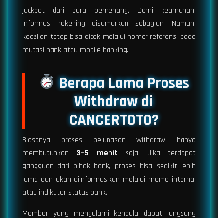
jackpot dari para pemenang. Demi keamanan,
informasi rekening disamarkan sebagian. Namun,
keaslian tetap bisa dicek melalui nomor referensi pada
mutasi bank atau mobile banking.
Berapa Lama Proses
Withdraw di
CANCERTOTO?
Biasanya proses pelunasan withdraw hanya
membutuhkan
3–5 menit
saja. Jika terdapat
gangguan dari pihak bank, proses bisa sedikit lebih
lama dan akan diinformasikan melalui memo internal
atau indikator status bank.
Member yang mengalami kendala dapat langsung