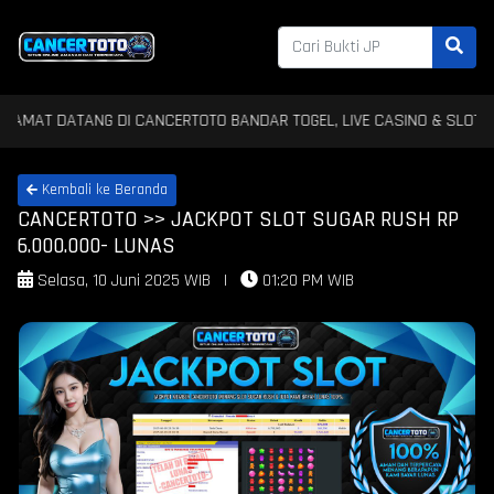
T DATANG DI CANCERTOTO BANDAR TOGEL, LIVE CASINO & SLOT TERBAI
Kembali ke Beranda
CANCERTOTO >> JACKPOT SLOT SUGAR RUSH RP
6.000.000- LUNAS
Selasa, 10 Juni 2025 WIB
|
01:20 PM WIB