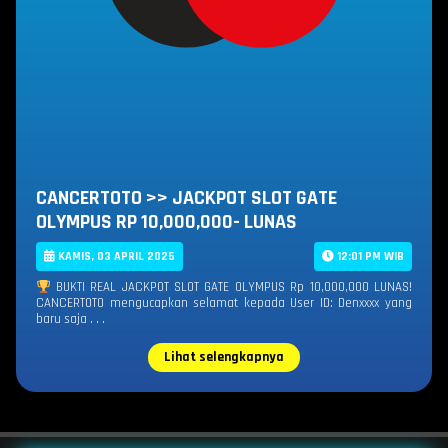
CANCERTOTO >> JACKPOT SLOT GATE
OLYMPUS RP 10,000,000- LUNAS
KAMIS, 03 APRIL 2025
12:01 PM WIB
BUKTI REAL JACKPOT SLOT GATE OLYMPUS Rp 10,000,000 LUNAS!
CANCERTOTO mengucapkan selamat kepada User ID: Denxxxx yang
baru saja . . .
Lihat selengkapnya