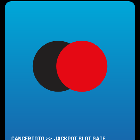
CANCERTOTO >> JACKPOT SLOT GATE