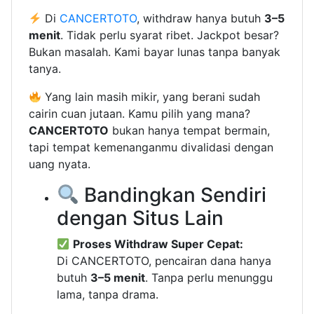
Di
CANCERTOTO
, withdraw hanya butuh
3–5
menit
. Tidak perlu syarat ribet. Jackpot besar?
Bukan masalah. Kami bayar lunas tanpa banyak
tanya.
Yang lain masih mikir, yang berani sudah
cairin cuan jutaan. Kamu pilih yang mana?
CANCERTOTO
bukan hanya tempat bermain,
tapi tempat kemenanganmu divalidasi dengan
uang nyata.
Bandingkan Sendiri
dengan Situs Lain
Proses Withdraw Super Cepat:
Di CANCERTOTO, pencairan dana hanya
butuh
3–5 menit
. Tanpa perlu menunggu
lama, tanpa drama.