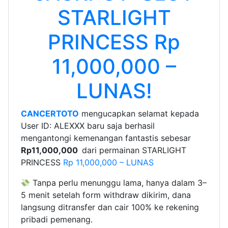
STARLIGHT
PRINCESS Rp
11,000,000 –
LUNAS!
CANCERTOTO
mengucapkan selamat kepada
User ID: ALEXXX baru saja berhasil
mengantongi kemenangan fantastis sebesar
Rp11,000,000
dari permainan STARLIGHT
PRINCESS
Rp 11,000,000 – LUNAS
Tanpa perlu menunggu lama, hanya dalam 3–
5 menit setelah form withdraw dikirim, dana
langsung ditransfer dan cair 100% ke rekening
pribadi pemenang.