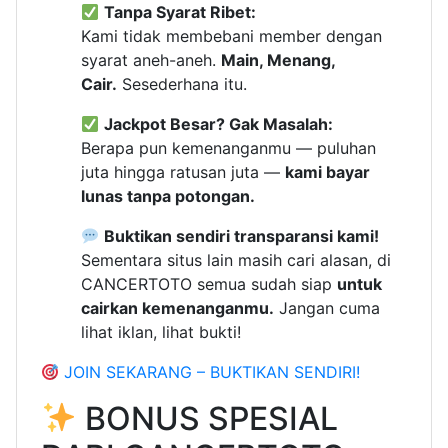
Tanpa Syarat Ribet:
Kami tidak membebani member dengan
syarat aneh-aneh.
Main, Menang,
Cair.
Sesederhana itu.
Jackpot Besar? Gak Masalah:
Berapa pun kemenanganmu — puluhan
juta hingga ratusan juta —
kami bayar
lunas tanpa potongan.
Buktikan sendiri transparansi kami!
Sementara situs lain masih cari alasan, di
CANCERTOTO semua sudah siap
untuk
cairkan kemenanganmu.
Jangan cuma
lihat iklan, lihat bukti!
JOIN SEKARANG – BUKTIKAN SENDIRI!
BONUS SPESIAL