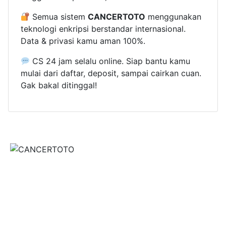
Semua sistem
CANCERTOTO
menggunakan
teknologi enkripsi berstandar internasional.
Data & privasi kamu aman 100%.
CS 24 jam selalu online. Siap bantu kamu
mulai dari daftar, deposit, sampai cairkan cuan.
Gak bakal ditinggal!
BUKTI JP LAINNYA
CANCERTOTO >> JACKPOT MENANG
TOGEL TOTO MACAU RP 19.000.000 –
LUNAS
KAMIS, 03 APRIL 2025
12:01 PM WIB