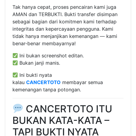
Tak hanya cepat, proses pencairan kami juga
AMAN dan TERBUKTI. Bukti transfer disimpan
sebagai bagian dari komitmen kami terhadap
integritas dan kepercayaan pengguna. Kami
tidak hanya menjanjikan kemenangan — kami
benar-benar membayarnya!
Ini bukan screenshot editan.
Bukan janji manis.
Ini bukti nyata
kalau
CANCERTOTO
membayar semua
kemenangan tanpa potongan.
CANCERTOTO ITU
BUKAN KATA-KATA –
TAPI BUKTI NYATA