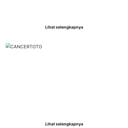
BUKTI JACKPOT TOGEL TOTO MACAU Rp 19.000.000 –
LUNAS CANCERTOTO mengucapkan selamat kepada User ID:
EDIXXX yang baru saja berhasil . . .
Lihat selengkapnya
CANCERTOTO >> JACKPOT CASINO
SPEED BACCARAT RP 41.500.000 –
LUNAS
KAMIS, 03 APRIL 2025
12:01 PM WIB
BUKTI JACKPOT LIVE CASINO SPEED BACCARAT Rp
41.500.000 CANCERTOTO mengucapkan selamat kepada
User ID:COBXXX yang baru saja berhasil mengantongi kem . .
.
Lihat selengkapnya