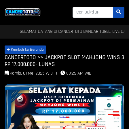
SELAMAT DATANG DI CANCERTOTO BANDAR TOGEL, LIVE CASINO & 
Kembali ke Beranda
CANCERTOTO >> JACKPOT SLOT MAHJONG WINS 3
RP 17.000.000- LUNAS
Kamis, 01 Mei 2025 WIB
|
03:29 AM WIB