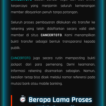
terpercaya yang menjamin seluruh kemenangan
member dibayarkan penuh tanpa potongan.
Seluruh proses pembayaran dilakukan via transfer ke
rekening yang telah didaftarkan secara valid oleh
member di situs
CANCERTOTO
. Kami menampilkan
bukti transfer sebagai bentuk transparansi kepada
publik.
CANCERTOTO
juga secara rutin memposting bukti
jackpot dari para pemenang. Demi keamanan,
informasi rekening disamarkan sebagian. Namun,
keaslian tetap bisa dicek melalui nomor referensi pada
mutasi bank atau mobile banking.
Berapa Lama Proses