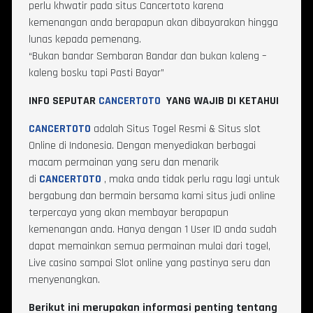
perlu khwatir pada situs Cancertoto karena
kemenangan anda berapapun akan dibayarakan hingga
lunas kepada pemenang.
“Bukan bandar Sembaran Bandar dan bukan kaleng –
kaleng bosku tapi Pasti Bayar”
INFO SEPUTAR
CANCERTOTO
YANG WAJIB DI KETAHUI
CANCERTOTO
adalah Situs Togel Resmi & Situs slot
Online di Indonesia. Dengan menyediakan berbagai
macam permainan yang seru dan menarik
di
CANCERTOTO
, maka anda tidak perlu ragu lagi untuk
bergabung dan bermain bersama kami situs judi online
terpercaya yang akan membayar berapapun
kemenangan anda. Hanya dengan 1 User ID anda sudah
dapat memainkan semua permainan mulai dari togel,
Live casino sampai Slot online yang pastinya seru dan
menyenangkan.
Berikut ini merupakan informasi penting tentang