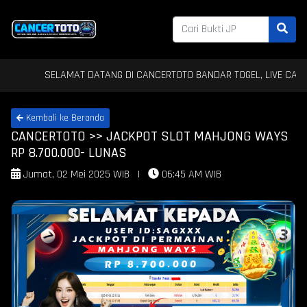
SELAMAT DATANG DI CANCERTOTO BANDAR TOGEL, LIVE CASINO & S
Kembali ke Beranda
CANCERTOTO >> JACKPOT SLOT MAHJONG WAYS
RP 8.700.000- LUNAS
Jumat, 02 Mei 2025 WIB
|
06:45 AM WIB