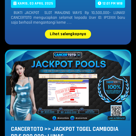
KAMIS, 03 APRIL 2025
12:01 PM WIB
BUKTI JACKPOT SLOT MAHJONG WAYS Rp 10,500,000– LUNAS!
CANCERTOTO mengucapkan selamat kepada User ID: IP13XXX baru
saja berhasil mengantongi keme . . .
Lihat selengkapnya
CANCERTOTO >> JACKPOT TOGEL CAMBODIA