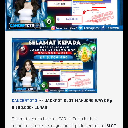
CANCERTOTO
>> JACKPOT SLOT MAHJONG WAYS Rp
8.700.000- LUNAS
Selamat kepada User id : SAG*** Telah berhasil
mendapatkan kemenangan besar pada permainan
SLOT