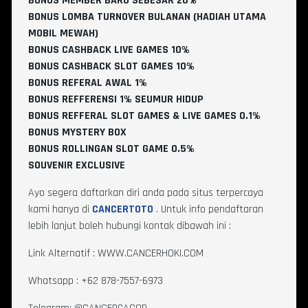
BONUS MEMBER BARU SEBESAR 20%
BONUS LOMBA TURNOVER BULANAN (HADIAH UTAMA
MOBIL MEWAH)
BONUS CASHBACK LIVE GAMES 10%
BONUS CASHBACK SLOT GAMES 10%
BONUS REFERAL AWAL 1%
BONUS REFFERENSI 1% SEUMUR HIDUP
BONUS REFFERAL SLOT GAMES & LIVE GAMES 0.1%
BONUS MYSTERY BOX
BONUS ROLLINGAN SLOT GAME 0.5%
SOUVENIR EXCLUSIVE
Ayo segera daftarkan diri anda pada situs terpercaya
kami hanya di
CANCERTOTO
. Untuk info pendaftaran
lebih lanjut boleh hubungi kontak dibawah ini :
Link Alternatif : WWW.CANCERHOKI.COM
Whatsapp : +62 878-7557-6973