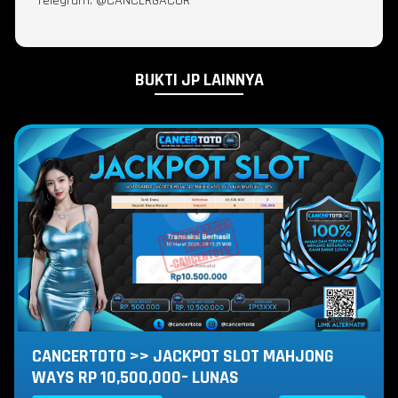
Telegram: @CANCERGACOR
BUKTI JP LAINNYA
CANCERTOTO >> JACKPOT SLOT MAHJONG
WAYS RP 10,500,000– LUNAS