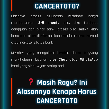
CANCERTOTO?
Biasanya proses pelunasan withdraw hanya
membutuhkan
3–5 menit
saja. Jika terdapat
gangguan dari pihak bank, proses bisa sedikit lebih
lama dan akan diinformasikan melalui memo internal
atau indikator status bank.
Member yang mengalami kendala dapat langsung
menghubungi layanan
Live Chat atau WhatsApp
kami yang siap 24 jam setiap hari.
Masih Ragu? Ini
Alasannya Kenapa Harus
CANCERTOTO