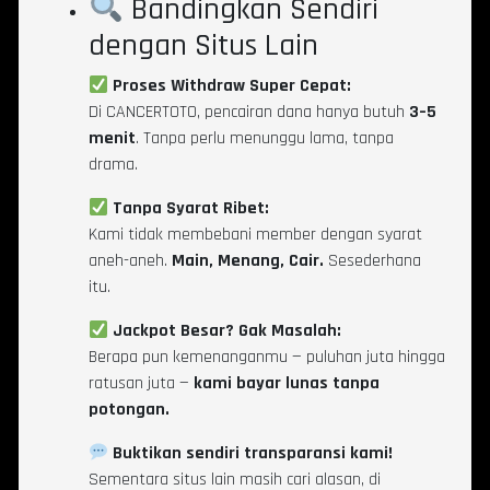
Bandingkan Sendiri
dengan Situs Lain
Proses Withdraw Super Cepat:
Di CANCERTOTO, pencairan dana hanya butuh
3–5
menit
. Tanpa perlu menunggu lama, tanpa
drama.
Tanpa Syarat Ribet:
Kami tidak membebani member dengan syarat
aneh-aneh.
Main, Menang, Cair.
Sesederhana
itu.
Jackpot Besar? Gak Masalah:
Berapa pun kemenanganmu — puluhan juta hingga
ratusan juta —
kami bayar lunas tanpa
potongan.
Buktikan sendiri transparansi kami!
Sementara situs lain masih cari alasan, di