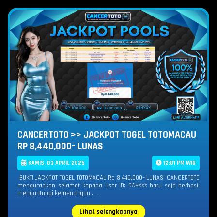
CANCERTOTO >> JACKPOT TOGEL TOTOMACAU
RP 8,440,000– LUNAS
KAMIS, 03 APRIL 2025
12:01 PM WIB
BUKTI JACKPOT TOGEL TOTOMACAU Rp 8,440,000– LUNAS! CANCERTOTO
mengucapkan selamat kepada User ID: RAHXXX baru saja berhasil
mengantongi kemenangan . . .
Lihat selengkapnya