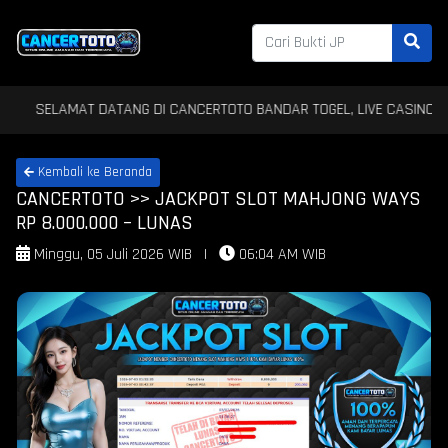
SELAMAT DATANG DI CANCERTOTO BANDAR TOGEL, LIVE CASINO & SLOT 
Kembali ke Beranda
CANCERTOTO >> JACKPOT SLOT MAHJONG WAYS
RP 8.000.000 – LUNAS
Minggu, 05 Juli 2026 WIB
|
06:04 AM WIB