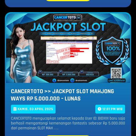
CANCERTOTO >> JACKPOT SLOT MAHJONG
WAYS RP 5.000.000 – LUNAS
KAMIS, 03 APRIL 2025
12:01 PM WIB
CANCERTOTO mengucapkan selamat kepada User ID: BIDXXX baru saja
berhasil mengantongi kemenangan fantastis sebesar Rp 5.000.000
dari permainan SLOT MAH . . .