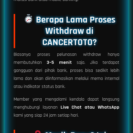
Berapa Lama Proses
Withdraw di
CANCERTOTO?
Biasanya proses pelunasan withdraw hanya
membutuhkan
3–5 menit
saja. Jika terdapat
gangguan dari pihak bank, proses bisa sedikit lebih
lama dan akan diinformasikan melalui memo internal
atau indikator status bank.
Member yang mengalami kendala dapat langsung
menghubungi layanan
Live Chat atau WhatsApp
kami yang siap 24 jam setiap hari.