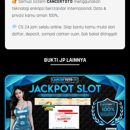
Semua sistem
CANCERTOTO
menggunakan
teknologi enkripsi berstandar internasional. Data &
privasi kamu aman 100%.
CS 24 jam selalu online. Siap bantu kamu mulai dari
daftar, deposit, sampai cairkan cuan. Gak bakal ditinggal!
BUKTI JP LAINNYA