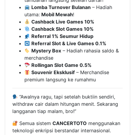
tambahan langsung setelah daftar!
Lomba Turnover Bulanan
– Hadiah
utama:
Mobil Mewah
!
Cashback Live Games 10%
Cashback Slot Games 10%
Referral 1% Seumur Hidup
Referral Slot & Live Games 0.1%
Mystery Box
– Hadiah rahasia saldo &
merchandise
Rollingan Slot Game 0.5%
Souvenir Eksklusif
– Merchandise
premium langsung ke rumahmu
“Awalnya ragu, tapi setelah buktiin sendiri,
withdraw cair dalam hitungan menit. Sekarang
langganan tiap malam, bro!”
Semua sistem
CANCERTOTO
menggunakan
teknologi enkripsi berstandar internasional.