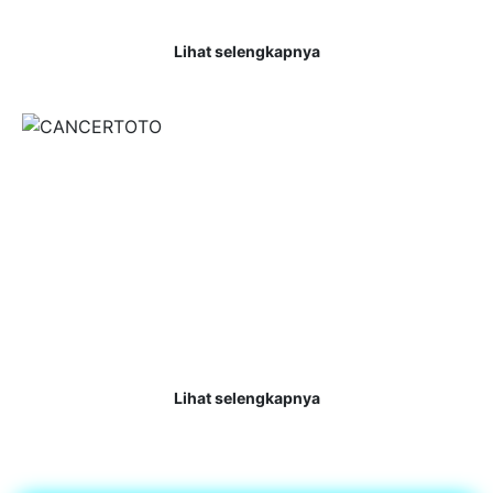
.
Lihat selengkapnya
CANCERTOTO >> JACKPOT SLOT
MAHJONG WINS 3 RP 7.027.000 –
LUNAS
KAMIS, 03 APRIL 2025
12:01 PM WIB
CANCERTOTO mengucapkan selamat kepada User ID:
BENDXXX baru saja berhasil mengantongi kemenangan
fantastis sebesar Rp 7.027.000 dari permainan MAHJONG . . .
Lihat selengkapnya