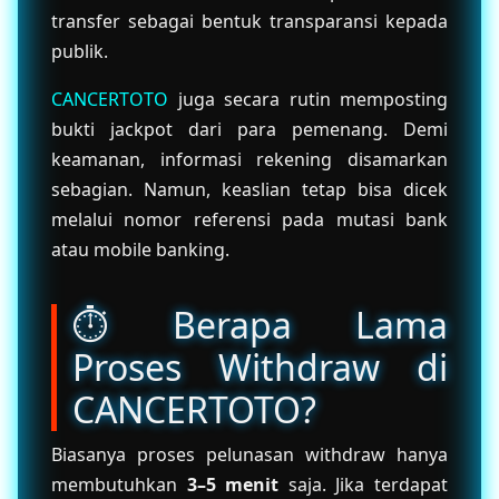
transfer sebagai bentuk transparansi kepada
publik.
CANCERTOTO
juga secara rutin memposting
bukti jackpot dari para pemenang. Demi
keamanan, informasi rekening disamarkan
sebagian. Namun, keaslian tetap bisa dicek
melalui nomor referensi pada mutasi bank
atau mobile banking.
⏱️ Berapa Lama
Proses Withdraw di
CANCERTOTO?
Biasanya proses pelunasan withdraw hanya
membutuhkan
3–5 menit
saja. Jika terdapat