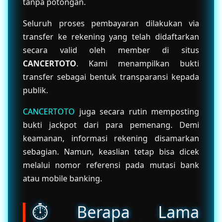
tanpa potongan.
Seluruh proses pembayaran dilakukan via
transfer ke rekening yang telah didaftarkan
secara valid oleh member di situs
CANCERTOTO
. Kami menampilkan bukti
transfer sebagai bentuk transparansi kepada
publik.
CANCERTOTO
juga secara rutin memposting
bukti jackpot dari para pemenang. Demi
keamanan, informasi rekening disamarkan
sebagian. Namun, keaslian tetap bisa dicek
melalui nomor referensi pada mutasi bank
atau mobile banking.
⏱️ Berapa Lama