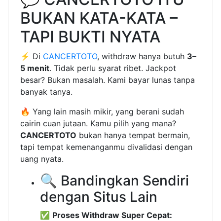
BUKAN KATA-KATA –
TAPI BUKTI NYATA
⚡ Di
CANCERTOTO
, withdraw hanya butuh
3–
5 menit
. Tidak perlu syarat ribet. Jackpot
besar? Bukan masalah. Kami bayar lunas tanpa
banyak tanya.
🔥 Yang lain masih mikir, yang berani sudah
cairin cuan jutaan. Kamu pilih yang mana?
CANCERTOTO
bukan hanya tempat bermain,
tapi tempat kemenanganmu divalidasi dengan
uang nyata.
🔍 Bandingkan Sendiri
dengan Situs Lain
✅
Proses Withdraw Super Cepat: