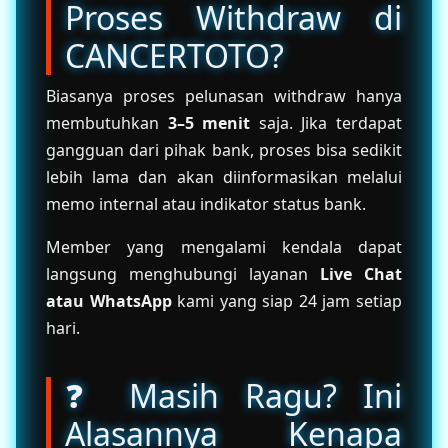
Proses Withdraw di
CANCERTOTO?
Biasanya proses pelunasan withdraw hanya
membutuhkan
3–5 menit
saja. Jika terdapat
gangguan dari pihak bank, proses bisa sedikit
lebih lama dan akan diinformasikan melalui
memo internal atau indikator status bank.
Member yang mengalami kendala dapat
langsung menghubungi layanan
Live Chat
atau WhatsApp
kami yang siap 24 jam setiap
hari.
❓ Masih Ragu? Ini
Alasannya Kenapa