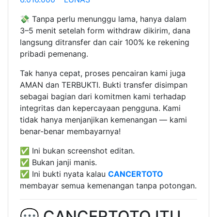
💸 Tanpa perlu menunggu lama, hanya dalam
3–5 menit setelah form withdraw dikirim, dana
langsung ditransfer dan cair 100% ke rekening
pribadi pemenang.
Tak hanya cepat, proses pencairan kami juga
AMAN dan TERBUKTI. Bukti transfer disimpan
sebagai bagian dari komitmen kami terhadap
integritas dan kepercayaan pengguna. Kami
tidak hanya menjanjikan kemenangan — kami
benar-benar membayarnya!
✅ Ini bukan screenshot editan.
✅ Bukan janji manis.
✅ Ini bukti nyata kalau
CANCERTOTO
membayar semua kemenangan tanpa potongan.
💬 CANCERTOTO ITU