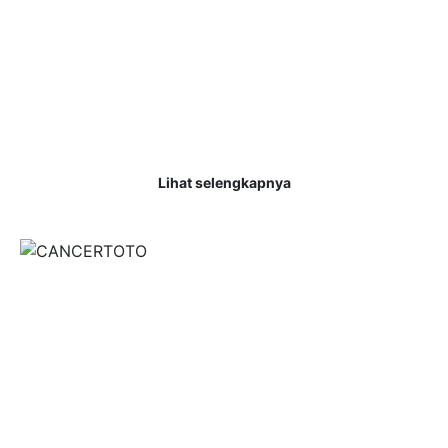
15.000.000 – LUNAS
KAMIS, 03 APRIL 2025
12:01 PM WIB
CANCERTOTO mengucapkan selamat kepada User ID:
KOBXXX baru saja berhasil mengantongi kemenangan
fantastis sebesar Rp 15.000.000 dari permainan STARLIG . . .
Lihat selengkapnya
CANCERTOTO >> JACKPOT SLOT
STARLIGHT PRINCESS RP 50.000.000
– LUNAS
KAMIS, 03 APRIL 2025
12:01 PM WIB
CANCERTOTO mengucapkan selamat kepada User ID:
BAGXXX baru saja berhasil mengantongi kemenangan