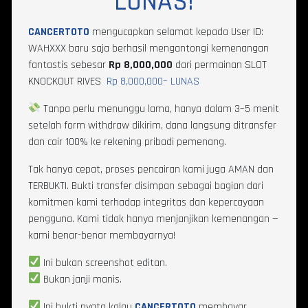
LUNAS!
CANCERTOTO
mengucapkan selamat kepada User ID:
WAHXXX baru saja berhasil mengantongi kemenangan
fantastis sebesar
Rp 8,000,000
dari permainan SLOT
KNOCKOUT RIVES
Rp 8,000,000– LUNAS
Tanpa perlu menunggu lama, hanya dalam 3–5 menit
setelah form withdraw dikirim, dana langsung ditransfer
dan cair 100% ke rekening pribadi pemenang.
Tak hanya cepat, proses pencairan kami juga AMAN dan
TERBUKTI. Bukti transfer disimpan sebagai bagian dari
komitmen kami terhadap integritas dan kepercayaan
pengguna. Kami tidak hanya menjanjikan kemenangan —
kami benar-benar membayarnya!
Ini bukan screenshot editan.
Bukan janji manis.
Ini bukti nyata kalau
CANCERTOTO
membayar