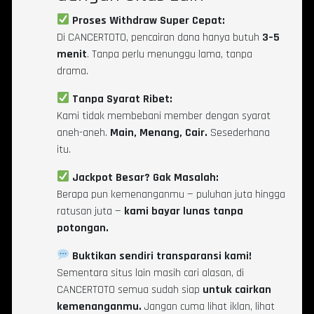
Proses Withdraw Super Cepat:
Di CANCERTOTO, pencairan dana hanya butuh
3–5
menit
. Tanpa perlu menunggu lama, tanpa
drama.
Tanpa Syarat Ribet:
Kami tidak membebani member dengan syarat
aneh-aneh.
Main, Menang, Cair.
Sesederhana
itu.
Jackpot Besar? Gak Masalah:
Berapa pun kemenanganmu — puluhan juta hingga
ratusan juta —
kami bayar lunas tanpa
potongan.
Buktikan sendiri transparansi kami!
Sementara situs lain masih cari alasan, di
CANCERTOTO semua sudah siap
untuk cairkan
kemenanganmu.
Jangan cuma lihat iklan, lihat