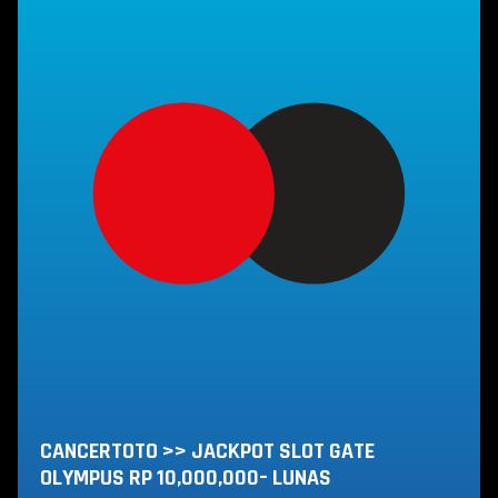
CANCERTOTO >> JACKPOT SLOT GATE
OLYMPUS RP 10,000,000– LUNAS