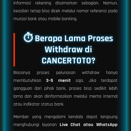
informasi rekening disamarkan sebagian. Namun,
keaslian tetap bisa dicek melalui nomor referensi pada
mutasi bank atau mobile banking.
⏱️ Berapa Lama Proses
Withdraw di
CANCERTOTO?
Biasanya proses pelunasan withdraw hanya
membutuhkan
3–5 menit
saja. Jika terdapat
gangguan dari pihak bank, proses bisa sedikit lebih
lama dan akan diinformasikan melalui memo internal
atau indikator status bank.
Member yang mengalami kendala dapat langsung
menghubungi layanan
Live Chat atau WhatsApp