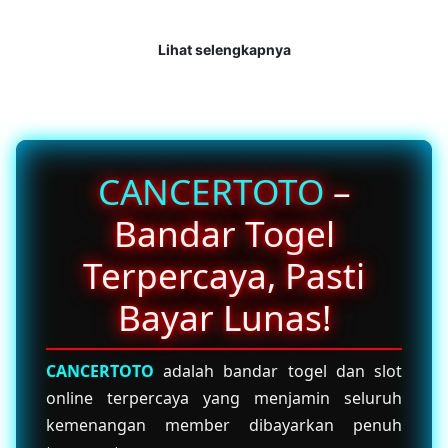
ID: CINXXX baru saja berhasil mengantongi . . .
Lihat selengkapnya
CANCERTOTO
–
Bandar Togel
Terpercaya, Pasti
Bayar Lunas!
CANCERTOTO
adalah bandar togel dan slot
online terpercaya yang menjamin seluruh
kemenangan member dibayarkan penuh