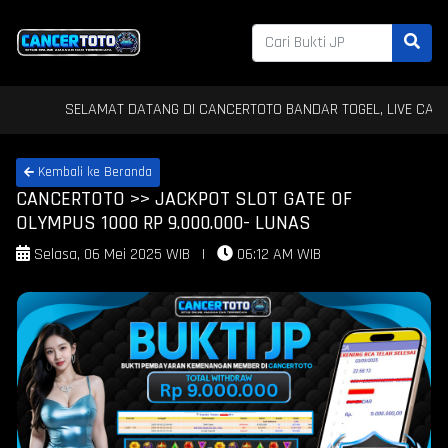
SELAMAT DATANG DI CANCERTOTO BANDAR TOGEL, LIVE CASINO & S
Kembali ke Beranda
CANCERTOTO >> JACKPOT SLOT GATE OF
OLYMPUS 1000 RP 9.000.000- LUNAS
Selasa, 06 Mei 2025 WIB
|
06:12 AM WIB