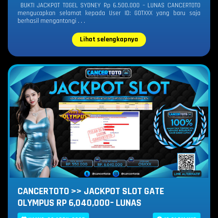
BUKTI JACKPOT TOGEL SYDNEY Rp 6.500.000 – LUNAS CANCERTOTO
mengucapkan selamat kepada User ID: GOTXXX yang baru saja
berhasil mengantongi . . .
Lihat selengkapnya
CANCERTOTO >> JACKPOT SLOT GATE
OLYMPUS RP 6,040,000– LUNAS