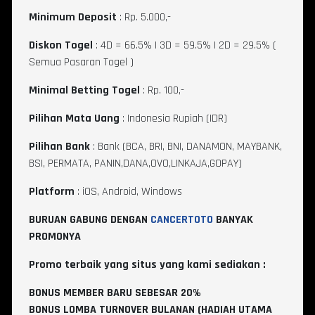
Minimum Deposit
: Rp. 5.000,-
Diskon Togel
: 4D = 66.5% | 3D = 59.5% | 2D = 29.5% (
Semua Pasaran Togel )
Minimal Betting Togel
: Rp. 100,-
Pilihan Mata Uang
: Indonesia Rupiah (IDR)
Pilihan Bank
: Bank (BCA, BRI, BNI, DANAMON, MAYBANK,
BSI, PERMATA, PANIN,DANA,OVO,LINKAJA,GOPAY)
Platform
: iOS, Android, Windows
BURUAN GABUNG DENGAN
CANCERTOTO
BANYAK
PROMONYA
Promo terbaik yang situs yang kami sediakan :
BONUS MEMBER BARU SEBESAR 20%
BONUS LOMBA TURNOVER BULANAN (HADIAH UTAMA