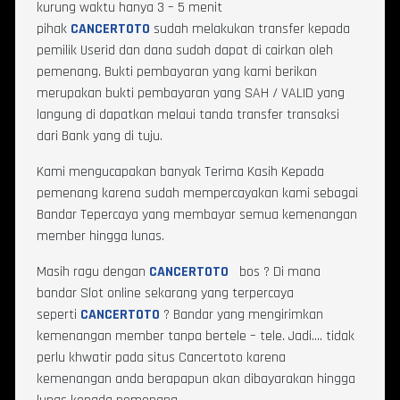
kurung waktu hanya 3 – 5 menit
pihak
CANCERTOTO
sudah melakukan transfer kepada
pemilik Userid dan dana sudah dapat di cairkan oleh
pemenang. Bukti pembayaran yang kami berikan
merupakan bukti pembayaran yang SAH / VALID yang
langung di dapatkan melaui tanda transfer transaksi
dari Bank yang di tuju.
Kami mengucapakan banyak Terima Kasih Kepada
pemenang karena sudah mempercayakan kami sebagai
Bandar Tepercaya yang membayar semua kemenangan
member hingga lunas.
Masih ragu dengan
CANCERTOTO
bos ? Di mana
bandar Slot online sekarang yang terpercaya
seperti
CANCERTOTO
? Bandar yang mengirimkan
kemenangan member tanpa bertele – tele. Jadi…. tidak
perlu khwatir pada situs Cancertoto karena
kemenangan anda berapapun akan dibayarakan hingga