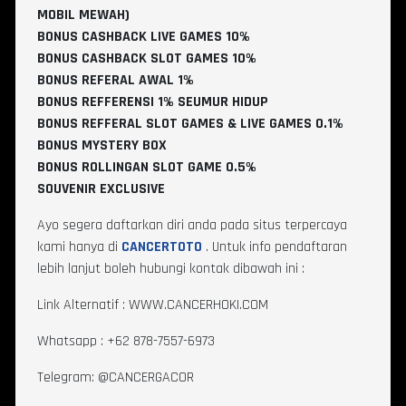
MOBIL MEWAH)
BONUS CASHBACK LIVE GAMES 10%
BONUS CASHBACK SLOT GAMES 10%
BONUS REFERAL AWAL 1%
BONUS REFFERENSI 1% SEUMUR HIDUP
BONUS REFFERAL SLOT GAMES & LIVE GAMES 0.1%
BONUS MYSTERY BOX
BONUS ROLLINGAN SLOT GAME 0.5%
SOUVENIR EXCLUSIVE
Ayo segera daftarkan diri anda pada situs terpercaya
kami hanya di
CANCERTOTO
. Untuk info pendaftaran
lebih lanjut boleh hubungi kontak dibawah ini :
Link Alternatif : WWW.CANCERHOKI.COM
Whatsapp : +62 878-7557-6973
Telegram: @CANCERGACOR