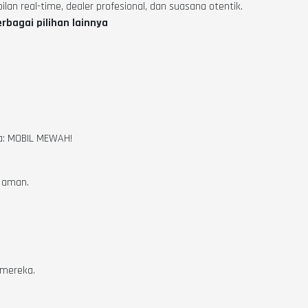
an real-time, dealer profesional, dan suasana otentik.
rbagai pilihan lainnya
a: MOBIL MEWAH!
 aman.
mereka.