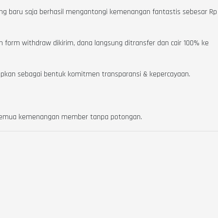
g baru saja berhasil mengantongi kemenangan fantastis sebesar Rp
form withdraw dikirim, dana langsung ditransfer dan cair 100% ke
rsipkan sebagai bentuk komitmen transparansi & kepercayaan.
emua kemenangan member tanpa potongan.