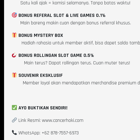
Satu kali ajak = komisi selamanya. Tanpa batas waktu!
BONUS REFERAL SLOT & LIVE GAMES 0.1%
Main bareng makin cuan dengan bonus referral khusus.
BONUS MYSTERY BOX
Hadiah rahasia untuk member aktif, bisa dapet saldo tamba
BONUS ROLLINGAN SLOT GAME 0.5%
Main terus? Dapat rollingan terus. Cuan muter terus!
SOUVENIR EKSKLUSIF
Member loyal akan mendapatkan merchandise premium dar
AYO BUKTIKAN SENDIRI!
Link Resmi: www.cancerhoki.com
WhatsApp: +62 878-7557-6973