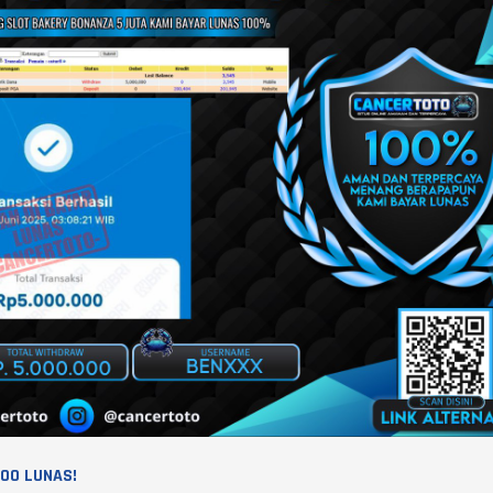
00 LUNAS!