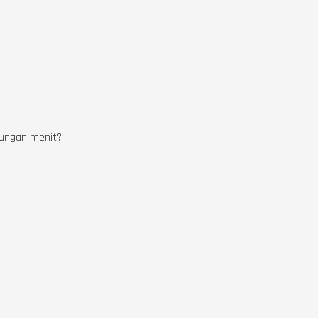
itungan menit?