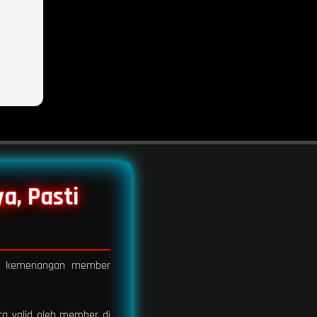
a, Pasti
uh kemenangan member
ra valid oleh member di