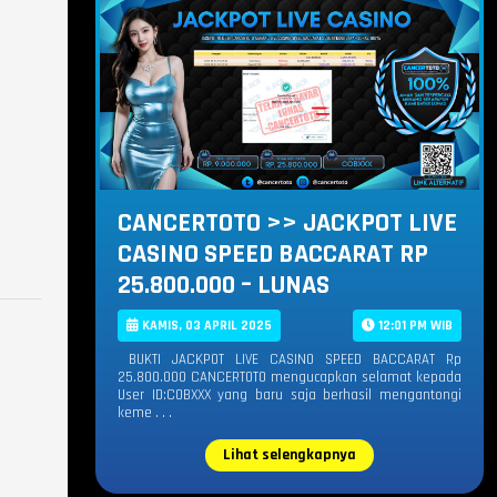
CANCERTOTO >> JACKPOT LIVE
CASINO SPEED BACCARAT RP
25.800.000 – LUNAS
KAMIS, 03 APRIL 2025
12:01 PM WIB
BUKTI JACKPOT LIVE CASINO SPEED BACCARAT Rp
25.800.000 CANCERTOTO mengucapkan selamat kepada
User ID:COBXXX yang baru saja berhasil mengantongi
keme . . .
Lihat selengkapnya