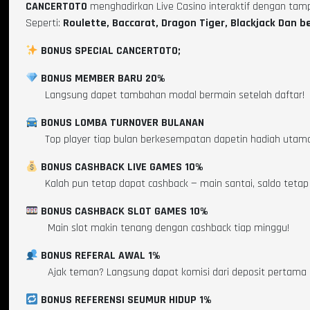
CANCERTOTO
menghadirkan Live Casino interaktif dengan tampil
Seperti:
Roulette, Baccarat, Dragon Tiger, Blackjack Dan be
BONUS SPECIAL CANCERTOTO;
BONUS MEMBER BARU 20%
Langsung dapet tambahan modal bermain setelah daftar!
BONUS LOMBA TURNOVER BULANAN
Top player tiap bulan berkesempatan dapetin hadiah utam
BONUS CASHBACK LIVE GAMES 10%
Kalah pun tetap dapat cashback — main santai, saldo tetap
BONUS CASHBACK SLOT GAMES 10%
Main slot makin tenang dengan cashback tiap minggu!
BONUS REFERAL AWAL 1%
Ajak teman? Langsung dapat komisi dari deposit pertama 
BONUS REFERENSI SEUMUR HIDUP 1%