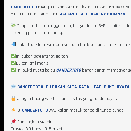
CANCERTOTO
mengucapkan selamat kepada User ID:BENXXX yan
5.000.000 dari permainan
JACKPOT SLOT BAKERY BONANZA
!
Tanpa perlu menunggu lama, hanya dalam 3–5 menit setelah 
rekening pribadi pemenang.
Bukti transfer resmi dan sah dari bank tujuan telah kami a
Ini bukan screenshot editan.
Bukan janji manis.
Ini bukti nyata kalau
CANCERTOTO
benar-benar membayar s
CANCERTOTO ITU BUKAN KATA-KATA – TAPI BUKTI NYATA
Jangan buang waktu main di situs yang tunda bayar.
Di
CANCERTOTO
,WD kalian masuk tanpa di tunda-tunda.
Bandingkan sendiri:
Proses WD hanya 3–5 menit