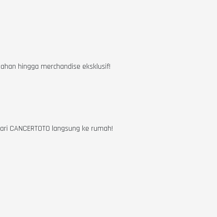
han hingga merchandise eksklusif!
i CANCERTOTO langsung ke rumah!