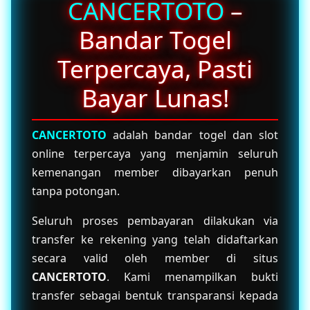
CANCERTOTO
–
Bandar Togel
Terpercaya, Pasti
Bayar Lunas!
CANCERTOTO
adalah bandar togel dan slot
online terpercaya yang menjamin seluruh
kemenangan member dibayarkan penuh
tanpa potongan.
Seluruh proses pembayaran dilakukan via
transfer ke rekening yang telah didaftarkan
secara valid oleh member di situs
CANCERTOTO
. Kami menampilkan bukti
transfer sebagai bentuk transparansi kepada