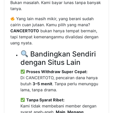
Bukan masalah. Kami bayar lunas tanpa banyak
tanya.
Yang lain masih mikir, yang berani sudah
cairin cuan jutaan. Kamu pilih yang mana?
CANCERTOTO
bukan hanya tempat bermain,
tapi tempat kemenanganmu divalidasi dengan
uang nyata.
Bandingkan Sendiri
dengan Situs Lain
Proses Withdraw Super Cepat:
Di CANCERTOTO, pencairan dana hanya
butuh
3–5 menit
. Tanpa perlu menunggu
lama, tanpa drama.
Tanpa Syarat Ribet:
Kami tidak membebani member dengan
syarat aneh-aneh.
Main, Menang,