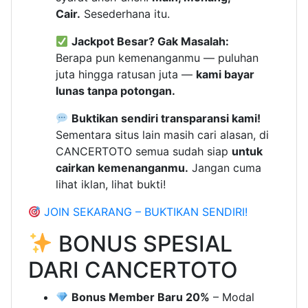
Cair.
Sesederhana itu.
Jackpot Besar? Gak Masalah:
Berapa pun kemenanganmu — puluhan
juta hingga ratusan juta —
kami bayar
lunas tanpa potongan.
Buktikan sendiri transparansi kami!
Sementara situs lain masih cari alasan, di
CANCERTOTO semua sudah siap
untuk
cairkan kemenanganmu.
Jangan cuma
lihat iklan, lihat bukti!
JOIN SEKARANG – BUKTIKAN SENDIRI!
BONUS SPESIAL
DARI CANCERTOTO
Bonus Member Baru 20%
– Modal