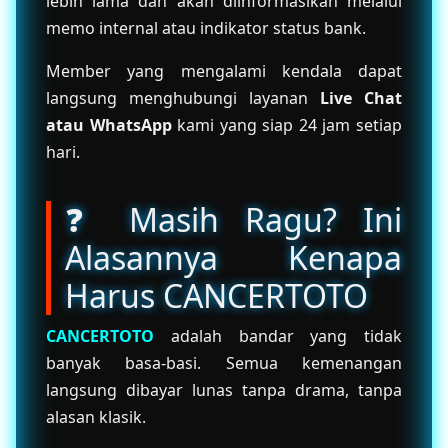
lebih lama dan akan diinformasikan melalui
memo internal atau indikator status bank.
Member yang mengalami kendala dapat
langsung menghubungi layanan
Live Chat
atau WhatsApp
kami yang siap 24 jam setiap
hari.
❓ Masih Ragu? Ini
Alasannya Kenapa
Harus CANCERTOTO
CANCERTOTO
adalah bandar yang tidak
banyak basa-basi. Semua kemenangan
langsung dibayar lunas tanpa drama, tanpa
alasan klasik.