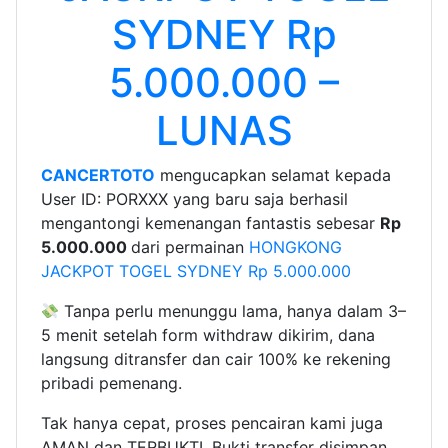
SYDNEY Rp
5.000.000 –
LUNAS
CANCERTOTO
mengucapkan selamat kepada
User ID: PORXXX yang baru saja berhasil
mengantongi kemenangan fantastis sebesar
Rp
5.000.000
dari permainan
HONGKONG
JACKPOT TOGEL SYDNEY Rp 5.000.000
Tanpa perlu menunggu lama, hanya dalam 3–
5 menit setelah form withdraw dikirim, dana
langsung ditransfer dan cair 100% ke rekening
pribadi pemenang.
Tak hanya cepat, proses pencairan kami juga
AMAN dan TERBUKTI. Bukti transfer disimpan