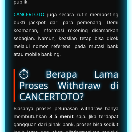
publik.
CANCERTOTO
juga secara rutin memposting
bukti jackpot dari para pemenang. Demi
keamanan, informasi rekening disamarkan
sebagian. Namun, keaslian tetap bisa dicek
melalui nomor referensi pada mutasi bank
atau mobile banking.
⏱️ Berapa Lama
Proses Withdraw di
CANCERTOTO?
Biasanya proses pelunasan withdraw hanya
membutuhkan
3–5 menit
saja. Jika terdapat
gangguan dari pihak bank, proses bisa sedikit