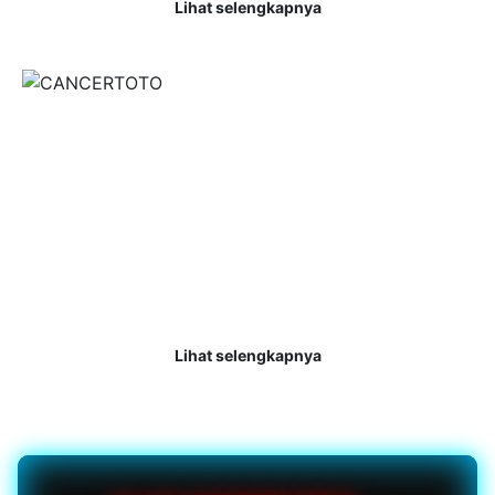
Lihat selengkapnya
CANCERTOTO >> JACKPOT SLOT
MAHJONG WAYS 2 RP 9.000.000 –
LUNAS
KAMIS, 03 APRIL 2025
12:01 PM WIB
CANCERTOTO mengucapkan selamat kepada User ID: JARX
baru saja berhasil mengantongi kemenangan fantastis
sebesar Rp 9.000.000 dari permainan MAHJONG WA . . .
Lihat selengkapnya