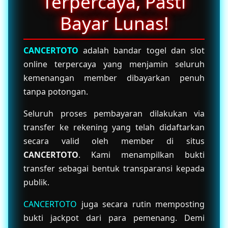
Terpercaya, Pasti
Bayar Lunas!
CANCERTOTO
adalah bandar togel dan slot
online terpercaya yang menjamin seluruh
kemenangan member dibayarkan penuh
tanpa potongan.
Seluruh proses pembayaran dilakukan via
transfer ke rekening yang telah didaftarkan
secara valid oleh member di situs
CANCERTOTO
. Kami menampilkan bukti
transfer sebagai bentuk transparansi kepada
publik.
CANCERTOTO
juga secara rutin memposting
bukti jackpot dari para pemenang. Demi