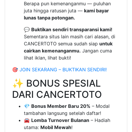
Berapa pun kemenanganmu — puluhan
juta hingga ratusan juta —
kami bayar
lunas tanpa potongan.
💬
Buktikan sendiri transparansi kami!
Sementara situs lain masih cari alasan, di
CANCERTOTO semua sudah siap
untuk
cairkan kemenanganmu.
Jangan cuma
lihat iklan, lihat bukti!
🎯 JOIN SEKARANG – BUKTIKAN SENDIRI!
✨ BONUS SPESIAL
DARI CANCERTOTO
💎
Bonus Member Baru 20%
– Modal
tambahan langsung setelah daftar!
🚘
Lomba Turnover Bulanan
– Hadiah
utama:
Mobil Mewah
!