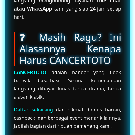
langsung menghubungi layanan
Live Chat
atau WhatsApp
kami yang siap 24 jam setiap
hari.
❓ Masih Ragu? Ini
Alasannya Kenapa
Harus CANCERTOTO
CANCERTOTO
adalah bandar yang tidak
banyak basa-basi. Semua kemenangan
langsung dibayar lunas tanpa drama, tanpa
alasan klasik.
Daftar sekarang
dan nikmati bonus harian,
cashback, dan berbagai event menarik lainnya.
Jadilah bagian dari ribuan pemenang kami!