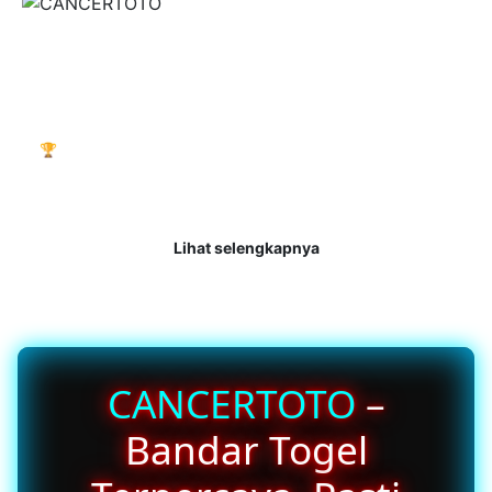
CANCERTOTO >> JACKPOT TOGEL
TOTO MACAU RP 6.000.000- LUNAS
KAMIS, 03 APRIL 2025
12:01 PM WIB
🏆 BUKTI REAL JACKPOT TOGEL TOTO MACAU Rp
6.000.000 LUNAS! CANCERTOTO mengucapkan selamat
kepada User ID:SAMXXX yang baru saja berhasil mengant . . .
Lihat selengkapnya
CANCERTOTO
–
Bandar Togel