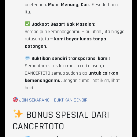
aneh-aneh.
Main, Menang, Cair.
Sesederhana
itu.
Jackpot Besar? Gak Masalah:
Berapa pun kemenanganmu — puluhan juta hingga
ratusan juta —
kami bayar lunas tanpa
potongan.
Buktikan sendiri transparansi kami!
Sementara situs lain masih cari alasan, di
CANCERTOTO semua sudah siap
untuk cairkan
kemenanganmu.
Jangan cuma lihat iklan, lihat
bukti!
JOIN SEKARANG – BUKTIKAN SENDIRI!
BONUS SPESIAL DARI
CANCERTOTO