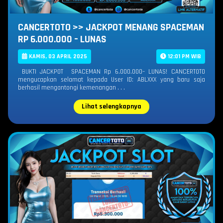
CANCERTOTO >> JACKPOT MENANG SPACEMAN
RP 6.000.000 – LUNAS
KAMIS, 03 APRIL 2025
12:01 PM WIB
BUKTI JACKPOT SPACEMAN Rp 6.000.000– LUNAS! CANCERTOTO
mengucapkan selamat kepada User ID: ABLXXX yang baru saja
berhasil mengantongi kemenangan . . .
Lihat selengkapnya