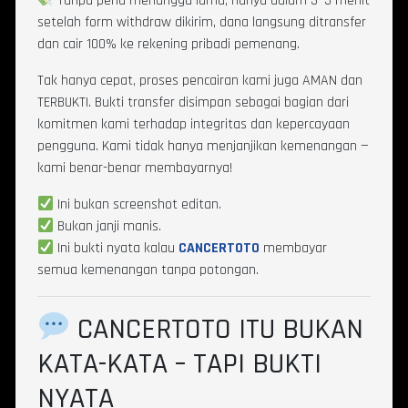
Tanpa perlu menunggu lama, hanya dalam 3–5 menit
setelah form withdraw dikirim, dana langsung ditransfer
dan cair 100% ke rekening pribadi pemenang.
Tak hanya cepat, proses pencairan kami juga AMAN dan
TERBUKTI. Bukti transfer disimpan sebagai bagian dari
komitmen kami terhadap integritas dan kepercayaan
pengguna. Kami tidak hanya menjanjikan kemenangan —
kami benar-benar membayarnya!
Ini bukan screenshot editan.
Bukan janji manis.
Ini bukti nyata kalau
CANCERTOTO
membayar
semua kemenangan tanpa potongan.
CANCERTOTO ITU BUKAN
KATA-KATA – TAPI BUKTI
NYATA