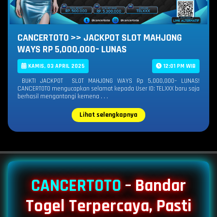
CANCERTOTO >> JACKPOT SLOT MAHJONG
WAYS RP 5,000,000– LUNAS
KAMIS, 03 APRIL 2025
12:01 PM WIB
BUKTI JACKPOT SLOT MAHJONG WAYS Rp 5,000,000– LUNAS!
CANCERTOTO mengucapkan selamat kepada User ID: TELXXX baru saja
berhasil mengantongi kemena . . .
Lihat selengkapnya
CANCERTOTO
– Bandar
Togel Terpercaya, Pasti